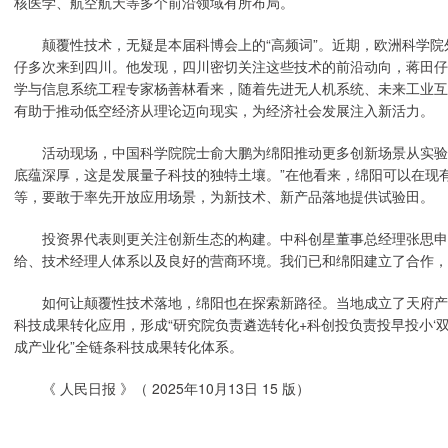
核医学、航空航天等多个前沿领域有所布局。
颠覆性技术，无疑是本届科博会上的“高频词”。近期，欧洲科学院
仔多次来到四川。他发现，四川密切关注这些技术的前沿动向，蒋田仔
学与信息系统工程专家杨善林看来，随着先进无人机系统、未来工业互
有助于推动低空经济从理论迈向现实，为经济社会发展注入新活力。
活动现场，中国科学院院士俞大鹏为绵阳推动更多创新场景从实验室
底蕴深厚，这是发展量子科技的独特土壤。”在他看来，绵阳可以在现
等，要敢于率先开放应用场景，为新技术、新产品落地提供试验田。
投资界代表则更关注创新生态的构建。中科创星董事总经理张思申认
给、技术经理人体系以及良好的营商环境。我们已和绵阳建立了合作，
如何让颠覆性技术落地，绵阳也在探索新路径。当地成立了天府产
科技成果转化应用，形成“研究院负责遴选转化+科创投负责投早投小‘双
成产业化”全链条科技成果转化体系。
《 人民日报 》（ 2025年10月13日 15 版）