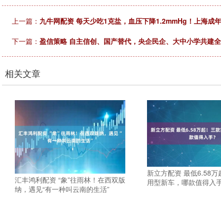
上一篇：
九牛网配资 每天少吃1克盐，血压下降1.2mmHg！上海成
下一篇：
盈信策略 自主信创、国产替代，央企民企、大中小学共建
相关文章
新立方配资 最低6.58
汇丰鸿利配资 “象”往雨林！在西双版
用型新车，哪款值得入
纳，遇见“有一种叫云南的生活”