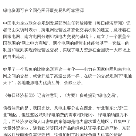
绿电资源可在全国范围开展交易和可靠溯源
中国电力企业联合会规划发展部副主任韩放接受《每日经济新闻》记
者书面采访时表示，跨电网经营区常态化交易机制的建立，意味着在
国家电网、南方电网分别组织电力交易的基础上，建立了一个覆盖全
国范围的“网上电力商城”。两个电网的经营主体能够基于一套统一的
制度和规则实现跨经营区交易，实现了电力资源在全国统一大市场上
的自由流动。
她用了一个形象的比喻来形容这一变化——电力在国家电网和南方电
网之间的交易，就像开通了高速公路一样，在统一的交易规则下“电通
天下”，各地能源电力优势互补、余缺互济。
《每日经济新闻》记者注意到，《方案》多处提到“绿电交易”。
值得注意的是，我国光伏、风电主要分布在西北、华北和东北等“三
北”地区，但这些区域对绿电消费的需求相对较小，绿电消纳能力不
足，而经济发达和人口密集的东部却是电力需求重点地区，且集中了
大量外贸企业，随着欧盟等国对产品的绿色认证要求日趋严格，东部
地区对绿电刚性需求强烈，这也加剧了我国绿色电力供需的错配。