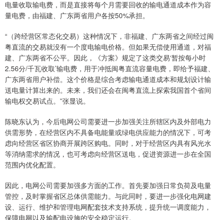
电量收取输电费，而是直接将每个月需要回收的输电通道成本作为容
量电费，由福建、广东两省用户各按50%承担。
“（跨经营区常态化交易）这种情况下，非福建、广东两省之间经过闽
粤直流的交易就没有一个度电输电价格。但如果无偿使用通道，对福
建、广东两省不公平。因此，《方案》规定了这类交易‘暂按每小时
2.56分/千瓦收取’输电费，用于冲抵闽粤直流容量电费，即给予福建、
广东两省用户补偿。这个价格是综合考虑输电通道成本和规划设计输
送电量计算出来的。未来，我们还会在闽粤直流上探索我国首个省间
输电权交易试点。”张显说。
陈晓东认为，今后电网公司需要进一步加强关注所辖区内及外部电力
供需形势，在经营区内不具备电能量或绿电供应能力的情况下，可考
虑向经营区省区协商开展跨区购电。同时，对于经营区内具有风光水
等消纳需求的情况，也可考虑向经营区送电，促进资源进一步在全国
范围内优化配置。
因此，电网公司需要加强多方面的工作。首先要加强日常负荷及电量
管控，及时掌握省区总体供需能力。与此同时，要进一步强化电网建
设、运行、维护和管理电网配套技术支持系统，提升统一调度能力，
保障电网以及输配电设施的安全稳定运行。