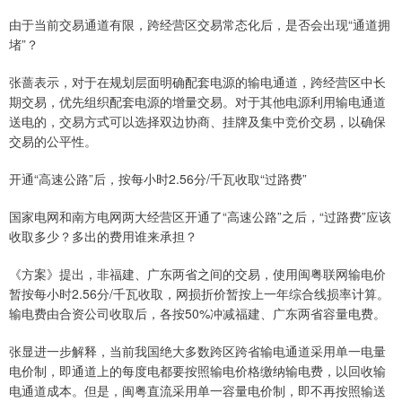
由于当前交易通道有限，跨经营区交易常态化后，是否会出现“通道拥
堵”？
张蔷表示，对于在规划层面明确配套电源的输电通道，跨经营区中长
期交易，优先组织配套电源的增量交易。对于其他电源利用输电通道
送电的，交易方式可以选择双边协商、挂牌及集中竞价交易，以确保
交易的公平性。
开通“高速公路”后，按每小时2.56分/千瓦收取“过路费”
国家电网和南方电网两大经营区开通了“高速公路”之后，“过路费”应该
收取多少？多出的费用谁来承担？
《方案》提出，非福建、广东两省之间的交易，使用闽粤联网输电价
暂按每小时2.56分/千瓦收取，网损折价暂按上一年综合线损率计算。
输电费由合资公司收取后，各按50%冲减福建、广东两省容量电费。
张显进一步解释，当前我国绝大多数跨区跨省输电通道采用单一电量
电价制，即通道上的每度电都要按照输电价格缴纳输电费，以回收输
电通道成本。但是，闽粤直流采用单一容量电价制，即不再按照输送