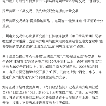
电力用户可通过平台聚合方式参与跨电网经营区绿电交易。”张显说。
跨经营区中长期交易，优先组织配套电源的增量交易
跨经营区交易就像“网购异地商品”，电网这一“物流通道”保证畅通十分
重要。
广州电力交易中心发展研究部主任陈晓东接受《每日经济新闻》记者
微信采访时透露，当前南方电网与国家电网在跨经营区电力交易中,能
够使用的交易通道是“江城直流”以及“闽粤直流”两个通道。
两个通道当前已常态化开展“三峡送广东”“广东-福建互送”等交易，每
年通过“江城直流”通道送电广东120亿千瓦时以上，通过“闽粤直流”互
送电力40亿千瓦时以上，有力保障了南方区域用电。2025年3月以
来，有关方面还相继组织开展了“广西、云南送上海”“西北、华东、东
北送广东”“南方送华东”等跨经营区电力交易。
如今正处于迎峰度夏期间，《每日经济新闻》记者从南方电网获悉，
自7月1日起至9月15日，超20亿千瓦时来自广东、广西、云南的电
能，将通过闽粤联网工程及相关联络通道全天候输送至上海、浙江、
安徽、福建，支持当地迎峰度夏电力供应保障。