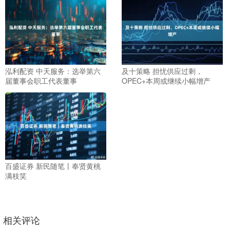
泓利配资 中天服务：选举第六
及十策略 担忧供应过剩，
届董事会职工代表董事
OPEC+本周或继续小幅增产
百盛证券 新民随笔丨奉贤黄桃
满枝笑
相关评论