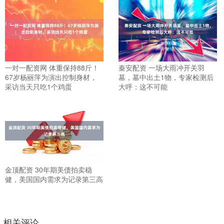
一对一配资网 体重保持88斤！
秦安配资 一场大雨冲开关羽
67岁杨丽萍为演出控制身材，
墓，墓中出土1物，专家检测后
采访当天只吃1个鸡蛋
大呼：这不可能
金顶配资 30年期美债拍卖稳
健，美国国内需求为记录第三高
相关评论