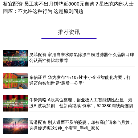
桥宜配资 员工卖不出月饼垫近3000元自购？星巴克内部人士
回应：不允许这种行为 这是原则问题
推荐资讯
灵菲配资 家用自来水除氯除漂白粉过滤器什么品牌口碑
公认高性价比款推荐
东信证券 华为发布“4+10+N”中小企业智能化方案，打
通迈向智能世界“最后一公里”
牛势策略 A股高位整理，创业板人工智能韧性凸显！港
股AI波动加剧，创新药继续“倒车”，520880周线两连阴
富港配资 别人避而不及的婆婆，却被高价请来当月嫂，
选月嫂远离这3种_小宝宝_手机_家长