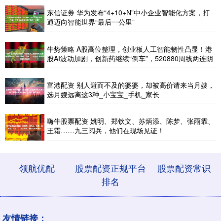
东信证券 华为发布“4+10+N”中小企业智能化方案，打
通迈向智能世界“最后一公里”
牛势策略 A股高位整理，创业板人工智能韧性凸显！港
股AI波动加剧，创新药继续“倒车”，520880周线两连阴
富港配资 别人避而不及的婆婆，却被高价请来当月嫂，
选月嫂远离这3种_小宝宝_手机_家长
嗨牛股票配资 姚明、郑钦文、苏炳添、陈梦、张雨霏、
王霜……九三阅兵，他们在现场见证！
领航优配
股票配资正规平台
股票配资常识
排名
友情链接：