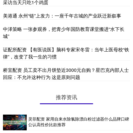
采访当天只吃1个鸡蛋
美港通 永州“链”上发力：一座千年古城的产业跃迁新叙事
中泽策略 一张参观券，把青少年国防教育课堂搬进“水下长
城”
证配所配资 【有医说医】脑科专家宋冬雷：当年上医母校“铁
律”，改变了我一生的习惯
桥宜配资 员工卖不出月饼垫近3000元自购？星巴克内部人士
回应：不允许这种行为 这是原则问题
推荐资讯
灵菲配资 家用自来水除氯除漂白粉过滤器什么品牌口碑
公认高性价比款推荐