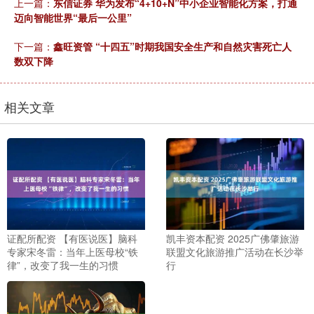
上一篇：
东信证券 华为发布“4+10+N”中小企业智能化方案，打通
迈向智能世界“最后一公里”
下一篇：
鑫旺资管 “十四五”时期我国安全生产和自然灾害死亡人
数双下降
相关文章
证配所配资 【有医说医】脑科
凯丰资本配资 2025广佛肇旅游
专家宋冬雷：当年上医母校“铁
联盟文化旅游推广活动在长沙举
律”，改变了我一生的习惯
行