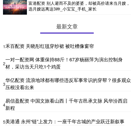
富港配资 别人避而不及的婆婆，却被高价请来当月嫂，
选月嫂远离这3种_小宝宝_手机_家长
最新文章
禾百配资 关晓彤红毯穿纱裙 被吐槽像窗帘
1
一对一配资网 体重保持88斤！67岁杨丽萍为演出控制身
2
材，采访当天只吃1个鸡蛋
华亿配资 流浪地球都有哪些违反军事常识的穿帮？很多观众
3
压根没看出来
易信盈配资 中国文旅看山西丨千年古邑承文脉 风华汾西启
4
新程
美港通 永州“链”上发力：一座千年古城的产业跃迁新叙事
5