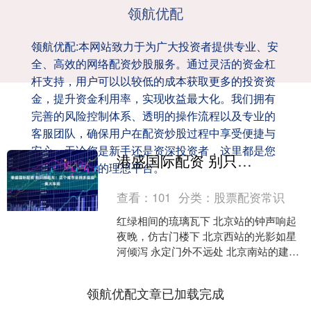
领航优配
领航优配:本网站致力于为广大投资者提供专业、安
全、高效的网络配资炒股服务。通过灵活的资金杠
杆支持，用户可以以较低的成本获取更多的投资资
金，提升资金利用率，实现收益最大化。我们拥有
完善的风险控制体系、透明的操作流程以及专业的
客服团队，确保用户在配资炒股过程中享受便捷与
安心。无论您是新手还是资深投资者，这里都是您
港盛国际配资 别只顾赶车！这个城市坐拥多座超美火车站
实现财富增值的理想平台。
查看：
101
分类：
股票配资常识
红绿相间的琉璃瓦下 北京站的钟声响起
夜晚，仿古门楼下 北京西站的光影如星
河倾泻 永定门外不远处 北京南站的建筑
充满未来科技感 北京七大火车站 七种独
特气质 候....
领航优配文章已加载完成