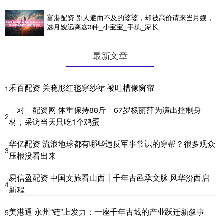
富港配资 别人避而不及的婆婆，却被高价请来当月嫂，
选月嫂远离这3种_小宝宝_手机_家长
最新文章
禾百配资 关晓彤红毯穿纱裙 被吐槽像窗帘
1
一对一配资网 体重保持88斤！67岁杨丽萍为演出控制身
2
材，采访当天只吃1个鸡蛋
华亿配资 流浪地球都有哪些违反军事常识的穿帮？很多观众
3
压根没看出来
易信盈配资 中国文旅看山西丨千年古邑承文脉 风华汾西启
4
新程
美港通 永州“链”上发力：一座千年古城的产业跃迁新叙事
5