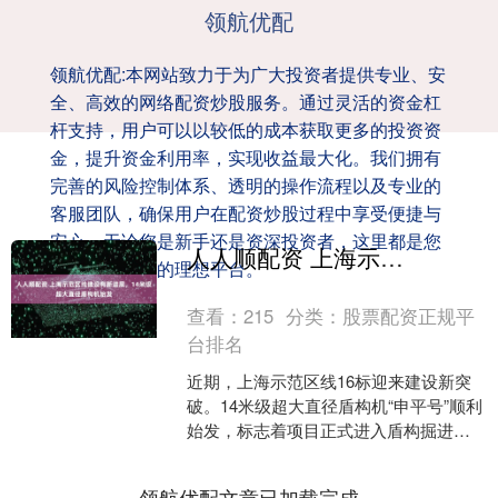
领航优配
领航优配:本网站致力于为广大投资者提供专业、安
全、高效的网络配资炒股服务。通过灵活的资金杠
杆支持，用户可以以较低的成本获取更多的投资资
金，提升资金利用率，实现收益最大化。我们拥有
完善的风险控制体系、透明的操作流程以及专业的
客服团队，确保用户在配资炒股过程中享受便捷与
安心。无论您是新手还是资深投资者，这里都是您
人人顺配资 上海示范区线建设有新进展，14米级超大直径盾构机始发
实现财富增值的理想平台。
查看：
215
分类：
股票配资正规平
台排名
近期，上海示范区线16标迎来建设新突
破。14米级超大直径盾构机“申平号”顺利
始发，标志着项目正式进入盾构掘进施
工阶段。这也是上海市域线建设首次在
超大直径泥水平衡....
领航优配文章已加载完成