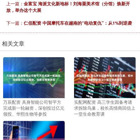
上一篇：
金富宝 海派文化新地标！刘海粟美术馆（分馆）焕新开
放，举办这个大展
下一篇：
仁佰配资 中国摩托车在越南的“电动复仇”：从1%到逆袭
相关文章
万辰配资 具身智能公司智平方
实配网配资 高三学生因备考请
完成新一轮融资，深创投过亿元
求拆除鸟巢，校长高情商回信上
领投、华熙生物等参投
一堂生命教育课