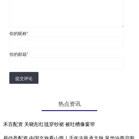
你的昵称
*
你的邮箱
*
提交评论
热点资讯
禾百配资 关晓彤红毯穿纱裙 被吐槽像窗帘
易信盈配资 中国文旅看山西丨千年古邑承文脉 风华汾西启新