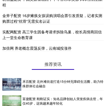
程
金斧子配资 16岁瘫痪女孩误购演唱会票引发质疑，记者实测
购票过程“丝滑”无需实名认证
实配网配资 高三学生因备考请求拆除鸟巢，校长高情商回信
上一堂生命教育课
加倍网 养老概念震荡反弹，云南城投涨停
推荐资讯
禾百配资 北外滩街道打造15分钟无障碍生活圈，助力特
殊群体社会融合
富捷配资 刚刚证实：知名品牌创始人突发疾病去世，年
仅40岁，这病越来越年轻化