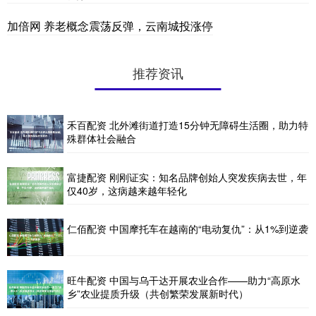
加倍网 养老概念震荡反弹，云南城投涨停
推荐资讯
禾百配资 北外滩街道打造15分钟无障碍生活圈，助力特
殊群体社会融合
富捷配资 刚刚证实：知名品牌创始人突发疾病去世，年
仅40岁，这病越来越年轻化
仁佰配资 中国摩托车在越南的“电动复仇”：从1%到逆袭
旺牛配资 中国与乌干达开展农业合作——助力“高原水
乡”农业提质升级（共创繁荣发展新时代）