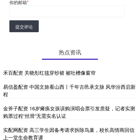
你的邮箱
*
提交评论
热点资讯
禾百配资 关晓彤红毯穿纱裙 被吐槽像窗帘
易信盈配资 中国文旅看山西丨千年古邑承文脉 风华汾西启新
程
金斧子配资 16岁瘫痪女孩误购演唱会票引发质疑，记者实测
购票过程“丝滑”无需实名认证
实配网配资 高三学生因备考请求拆除鸟巢，校长高情商回信
上一堂生命教育课