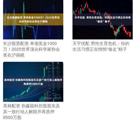
长沙股票配资 单项奖金1000
天宇优配 男性生育危机：你的
万！2025世界顶尖科学家协会
生活习惯正在悄悄“偷走”精子
奖在沪揭晓
美林配资 协鑫能科控股股东及
其一致行动人解除并再质押
9500万股