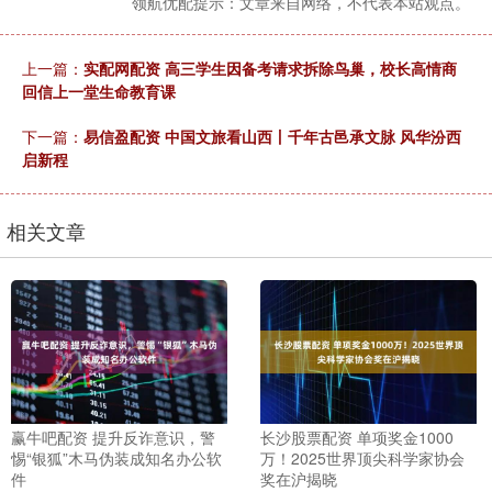
领航优配提示：文章来自网络，不代表本站观点。
上一篇：
实配网配资 高三学生因备考请求拆除鸟巢，校长高情商
回信上一堂生命教育课
下一篇：
易信盈配资 中国文旅看山西丨千年古邑承文脉 风华汾西
启新程
相关文章
赢牛吧配资 提升反诈意识，警
长沙股票配资 单项奖金1000
惕“银狐”木马伪装成知名办公软
万！2025世界顶尖科学家协会
件
奖在沪揭晓