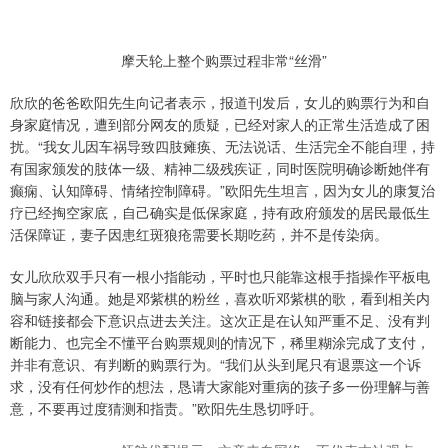
摩天轮上整个购票过程非常“丝滑”
欣欣的爸爸欧阳先生向记者表示，报道刊发后，女儿的购票行为和自
身家庭情况，遭到部分网友的质疑，已经对家人的正常生活造成了困
扰。“我女儿因车祸导致四肢瘫痪、无法说话、生活完全不能自理，持
有国家颁发的肢体一级、精神二级残疾证，同时医院明确诊断她伴有
癫痫、认知障碍、情绪控制障碍。”欧阳先生坦言，因为女儿的康复治
疗已经掏空家底，自己确实是低保家庭，持有政府颁发的居民最低生
活保障证，妻子因患红斑狼疮需要长期吃药，并不是传染病。
女儿欣欣双手只有一根小指能动，平时也只能靠这根手指操作平板电
脑与家人沟通。她是邓紫棋的粉丝，喜欢听邓紫棋的歌，看到相关内
容和链接都会下意识点进去关注。这次正是在认知严重不足、没有判
断能力、也完全不懂平台购票规则的情况下，稀里糊涂完成了支付，
并非有意识、有判断的购票行为。“我们从头到尾只有退票这一个诉
求，没有任何炒作的想法，恳请大家能对重病的孩子多一份理解与善
意，不要再过度猜测和指责。”欧阳先生恳切呼吁。