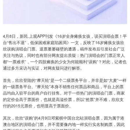
4月8日，新民.上观APP刊发《16岁全身瘫痪女孩，误买演唱会票！平
台“售出不退”，低保困难家庭陷困局》一文，反映了16岁瘫痪女孩欣
欣误购演唱会门票、退票屡屡碰壁的遭遇，稿件发布后引发社会广泛
关注与热议，同时也有部分网友提出质疑：热门演唱会的门票正常人
都“一票难求”，一个四肢瘫痪的少女为何能顺利“误购”？对此，记者也
通过多方采访与实证，对网友疑问进行解答。
首先，欣欣登陆的“摩天轮”是一个二级票务平台，并非是如“大麦”一样
的一级票务平台。“摩天轮”本身不销售任何票品和商品，平台上的票
品均由入驻平台的商户自行挂售。对于一些热门的演唱会门票，商家
的定价会高于票面价，也就是高溢价票，所以“抢票”并不难，欣欣支
付的2015元票价，也明显高于票面价。
其次，欣欣“误购”的4月9日邓紫棋中国台北站演唱会票，因为属于港
澳台地区的演唱会门票，并不需要像内地一样实行实名制购票，因此