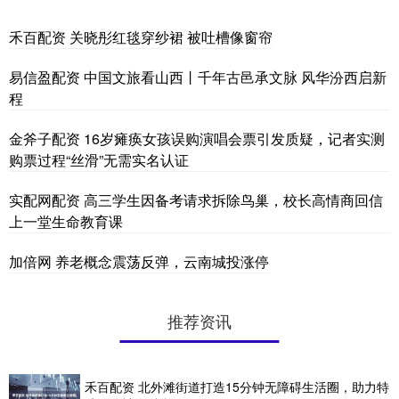
禾百配资 关晓彤红毯穿纱裙 被吐槽像窗帘
易信盈配资 中国文旅看山西丨千年古邑承文脉 风华汾西启新
程
金斧子配资 16岁瘫痪女孩误购演唱会票引发质疑，记者实测
购票过程“丝滑”无需实名认证
实配网配资 高三学生因备考请求拆除鸟巢，校长高情商回信
上一堂生命教育课
加倍网 养老概念震荡反弹，云南城投涨停
推荐资讯
禾百配资 北外滩街道打造15分钟无障碍生活圈，助力特