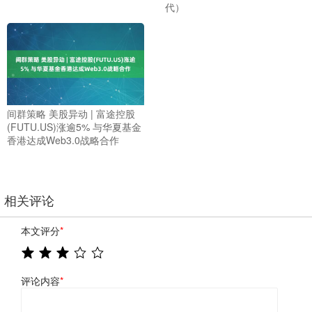
代）
间群策略 美股异动 | 富途控股
(FUTU.US)涨逾5% 与华夏基金
香港达成Web3.0战略合作
相关评论
本文评分
*
评论内容
*