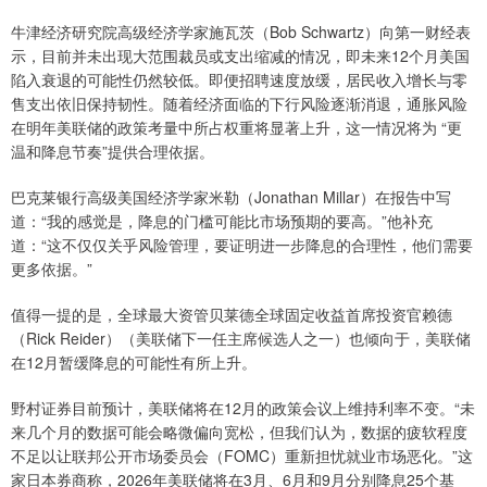
牛津经济研究院高级经济学家施瓦茨（Bob Schwartz）向第一财经表
示，目前并未出现大范围裁员或支出缩减的情况，即未来12个月美国
陷入衰退的可能性仍然较低。即便招聘速度放缓，居民收入增长与零
售支出依旧保持韧性。随着经济面临的下行风险逐渐消退，通胀风险
在明年美联储的政策考量中所占权重将显著上升，这一情况将为 “更
温和降息节奏”提供合理依据。
巴克莱银行高级美国经济学家米勒（Jonathan Millar）在报告中写
道：“我的感觉是，降息的门槛可能比市场预期的要高。”他补充
道：“这不仅仅关乎风险管理，要证明进一步降息的合理性，他们需要
更多依据。”
值得一提的是，全球最大资管贝莱德全球固定收益首席投资官赖德
（Rick Reider）（美联储下一任主席候选人之一）也倾向于，美联储
在12月暂缓降息的可能性有所上升。
野村证券目前预计，美联储将在12月的政策会议上维持利率不变。“未
来几个月的数据可能会略微偏向宽松，但我们认为，数据的疲软程度
不足以让联邦公开市场委员会（FOMC）重新担忧就业市场恶化。”这
家日本券商称，2026年美联储将在3月、6月和9月分别降息25个基