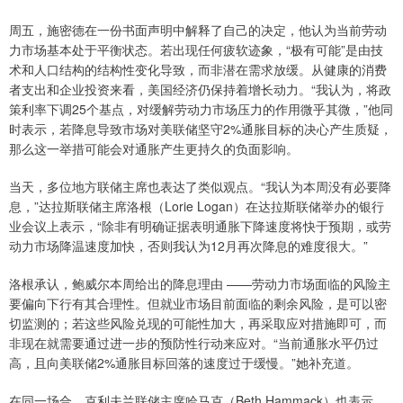
周五，施密德在一份书面声明中解释了自己的决定，他认为当前劳动
力市场基本处于平衡状态。若出现任何疲软迹象，“极有可能”是由技
术和人口结构的结构性变化导致，而非潜在需求放缓。从健康的消费
者支出和企业投资来看，美国经济仍保持着增长动力。“我认为，将政
策利率下调25个基点，对缓解劳动力市场压力的作用微乎其微，”他同
时表示，若降息导致市场对美联储坚守2%通胀目标的决心产生质疑，
那么这一举措可能会对通胀产生更持久的负面影响。
当天，多位地方联储主席也表达了类似观点。“我认为本周没有必要降
息，”达拉斯联储主席洛根（Lorie Logan）在达拉斯联储举办的银行
业会议上表示，“除非有明确证据表明通胀下降速度将快于预期，或劳
动力市场降温速度加快，否则我认为12月再次降息的难度很大。”
洛根承认，鲍威尔本周给出的降息理由 ——劳动力市场面临的风险主
要偏向下行有其合理性。但就业市场目前面临的剩余风险，是可以密
切监测的；若这些风险兑现的可能性加大，再采取应对措施即可，而
非现在就需要通过进一步的预防性行动来应对。“当前通胀水平仍过
高，且向美联储2%通胀目标回落的速度过于缓慢。”她补充道。
在同一场合，克利夫兰联储主席哈马克（Beth Hammack）也表示，