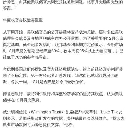
步降息，而其他美联储官员则更担忧通胀问题。此事并无确凿无疑的
答案。”
年度收官会议迷雾重重
从下周开始，美联储官员的公开讲话将变得极为关键。届时多位美联
储理事会成员及各地区联储主席将公开露面，为至关重要的12月会议
奠定基调。截至记者发稿时，联邦基金利率期货定价显示，金融市场
对12月降息的预期已经降至60%，较本周初95%以上大幅回落，并已
经低于70%的参考临界点。
考虑到美国政府停摆以及官方经济数据缺失，给当前经济形势判断带
来了不确定性。第一财经记者汇总发现，华尔街已就此议题分为两
派，各执一词。12月是否降息如今 “难分伯仲”。
德意志银行、蒙特利尔银行和高盛经济学家仍坚持其观点，认为美联
储将在12月再次降息。
威尔明顿信托（Wilmington Trust）首席经济学家蒂利（Luke Tilley）
则表示，若能获取政府发布的数据，美联储最终会选择降息。“我认为
就业市场数据将为降息提供支撑。”他称。