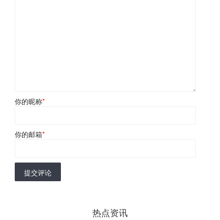
你的昵称
*
你的邮箱
*
提交评论
热点资讯