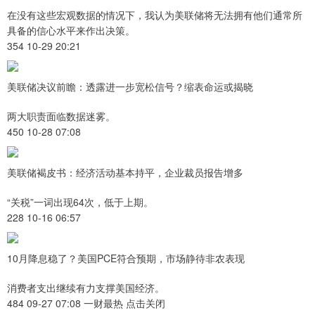
在没有这些宏观数据的情况下，我认为美联储将无法拥有他们通常所
具备的信心水平来作出决策。
354 10-29 20:21
美联储决议前瞻：透露进一步宽松信号？缩表命运或揭晓
两大职责面临数据迷雾。
450 10-28 07:08
美联储褐皮书：经济活动基本持平，企业裁员报告增多
“关税”一词出现64次，低于上期。
228 10-16 06:57
10月降息稳了？美国PCE符合预期，市场静待非农表现
消费者支出继续有力支撑美国经济。
484 09-27 07:08 一财最热 点击关闭