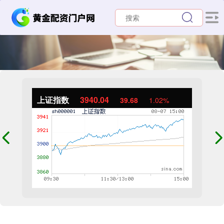
上证指数
3940.04
39.68
1.02%