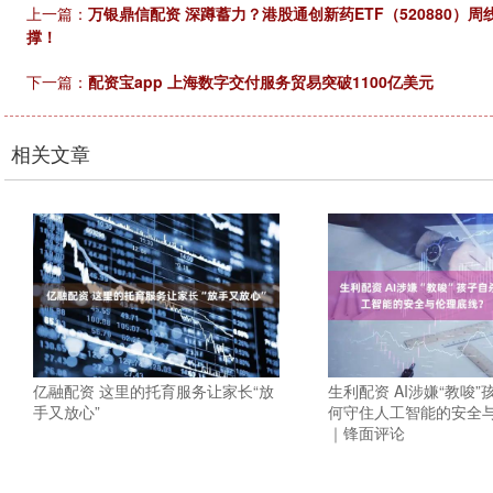
上一篇：
万银鼎信配资 深蹲蓄力？港股通创新药ETF（520880
撑！
下一篇：
配资宝app 上海数字交付服务贸易突破1100亿美元
相关文章
亿融配资 这里的托育服务让家长“放
生利配资 AI涉嫌“教唆
手又放心”
何守住人工智能的安全
｜锋面评论