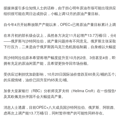
据媒体援引多位知情人士的话称，由于担心明年原油市场可能出现供应
组织很可能在周日达成协议，小幅上调12月的原油产量目标。
自今年4月开始释放限产产能以来，OPEC+已将原油产量目标累计上调逾
在本月初的部长级会议上，虽然各方决定11月起增产13.7万桶/日
——俄罗斯与沙特阿拉伯，就产量问题持有不同意见。俄罗斯主张采取
下行压力，二来是由于俄罗斯因乌克兰危机面临制裁，自身难以大幅提
而沙特阿拉伯原本希望将增产幅度提升至10月的2倍、3倍甚至4倍，即
拥有充足的原油闲置产能，且希望更快夺回市场份额。
受供应过剩担忧加剧影响，10月20日国际油价曾跌至60美元/桶的
的乐观情绪，油价已回升至约65美元/桶。
加拿大皇家银行（RBC）分析师克罗夫特（Helima Croft）在
及其欧佩克伙伴国不会大幅提高产量。
消息人士透露，目前OPEC+八大成员国沙特阿拉伯、俄罗斯、阿联
虑再次上调产能13.7万桶/日，同时暂停增产的可能性同样存在。