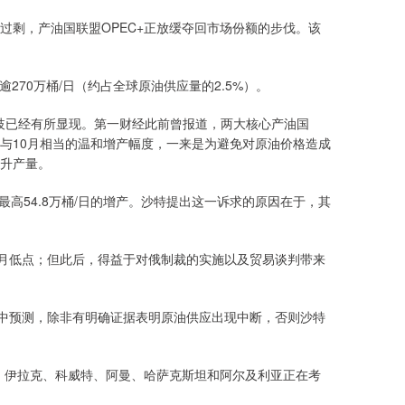
过剩，产油国联盟OPEC+正放缓夺回市场份额的步伐。该
270万桶/日（约占全球原油供应量的2.5%）。
，分歧已经有所显现。第一财经此前曾报道，两大核心产油国
与10月相当的温和增产幅度，一来是为避免对原油价格造成
升产量。
最高54.8万桶/日的增产。沙特提出这一诉求的原因在于，其
五个月低点；但此后，得益于对俄制裁的实施以及贸易谈判带来
一份报告中预测，除非有明确证据表明原油供应出现中断，否则沙特
酋、伊拉克、科威特、阿曼、哈萨克斯坦和阿尔及利亚正在考