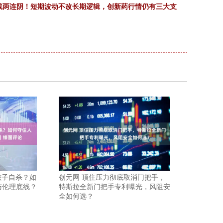
）周线两连阴！短期波动不改长期逻辑，创新药行情仍有三大支
”孩子自杀？如
创元网 顶住压力彻底取消门把手，
与伦理底线？
特斯拉全新门把手专利曝光，风阻安
全如何选？