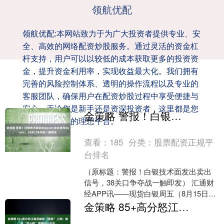
领航优配
领航优配:本网站致力于为广大投资者提供专业、安
全、高效的网络配资炒股服务。通过灵活的资金杠
杆支持，用户可以以较低的成本获取更多的投资资
金，提升资金利用率，实现收益最大化。我们拥有
完善的风险控制体系、透明的操作流程以及专业的
客服团队，确保用户在配资炒股过程中享受便捷与
安心。无论您是新手还是资深投资者，这里都是您
金策略 警报！白银技术面发出&quot;卖出信号&quot;，38关口争夺战一触即发
实现财富增值的理想平台。
查看：
185
分类：
股票配资正规平
台排名
（原标题：警报！白银技术面发出卖出
信号，38关口争夺战一触即发） 汇通财
经APP讯——现货白银周五（8月15日）
亚市盘中吸引逢低买盘介入，止住了前
金策略 85+高分怒江精品咖啡 “登陆” 上海！浦东 “怒小咖” 展销中心开业
一日自三周高点....