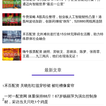
通迈向智能世界“最后一公里”
牛势策略 A股高位整理，创业板人工智能韧性凸显！港
股AI波动加剧，创新药继续“倒车”，520880周线两连阴
禾百配资 北外滩街道打造15分钟无障碍生活圈，助力特
殊群体社会融合
嗨牛股票配资 姚明、郑钦文、苏炳添、陈梦、张雨霏、
王霜……九三阅兵，他们在现场见证！
最新文章
禾百配资 关晓彤红毯穿纱裙 被吐槽像窗帘
1
一对一配资网 体重保持88斤！67岁杨丽萍为演出控制身
2
材，采访当天只吃1个鸡蛋