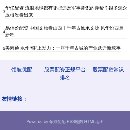
华亿配资 流浪地球都有哪些违反军事常识的穿帮？很多观众
3
压根没看出来
易信盈配资 中国文旅看山西丨千年古邑承文脉 风华汾西启
4
新程
美港通 永州“链”上发力：一座千年古城的产业跃迁新叙事
5
领航优配
股票配资正规平台
股票配资常识
排名
友情链接：
Powered by
领航优配
RSS地图
HTML地图