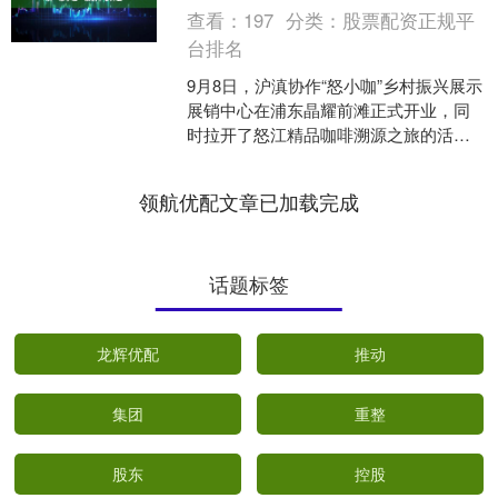
查看：
197
分类：
股票配资正规平
台排名
9月8日，沪滇协作“怒小咖”乡村振兴展示
展销中心在浦东晶耀前滩正式开业，同
时拉开了怒江精品咖啡溯源之旅的活动
序幕。记者了解到，该中心的成立不仅
丰富了沪滇协作的成....
领航优配文章已加载完成
话题标签
龙辉优配
推动
集团
重整
股东
控股